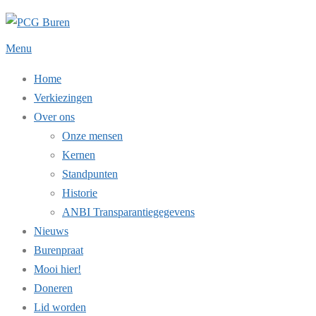
Ga
naar
Menu
de
inhoud
Home
Verkiezingen
Over ons
Onze mensen
Kernen
Standpunten
Historie
ANBI Transparantiegegevens
Nieuws
Burenpraat
Mooi hier!
Doneren
Lid worden